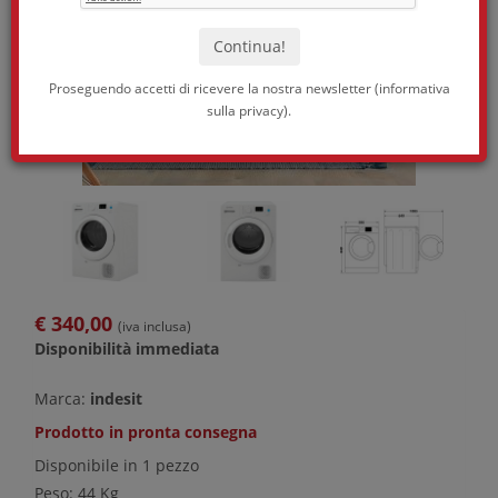
Proseguendo accetti di ricevere la nostra newsletter (
informativa
sulla privacy
).
€
340,00
(iva inclusa)
Disponibilità immediata
Marca:
indesit
Prodotto in pronta consegna
Disponibile in 1 pezzo
Peso: 44 Kg