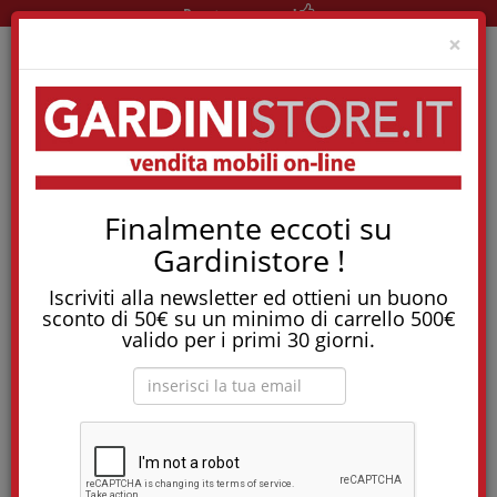
Pronta consegna!
Clo
×
Home
Elettrodomestici
Elettrodomestici
Finalmente eccoti su
Asciugatrice Pompa Di Calore 9Kg, Indesit - Ytnm1091Reu
Gardinistore !
Su questo prodotto non si applica la promozione
in corso, in quanto già proposto a prezzo
Iscriviti alla newsletter ed ottieni un buono
scontatissimo!
sconto di 50€ su un minimo di carrello 500€
valido per i primi 30 giorni.
Asciugatrice Pompa di Calore 9kg, Indesit -
YTNM1091REU