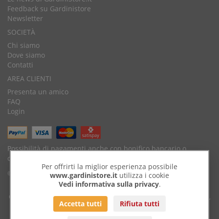
Feedback su Gardinistore
Newsletter
SOCIETÀ
Chi siamo
Dove siamo
Contatti
AREA CLIENTI
Presenta un amico
FAQ
Login
Possibilità di pagamenti anche con bonifico bancario o
contrassegno.
Per offrirti la miglior esperienza possibile
© Copyright 2026 by GardiniStore.
www.gardinistore.it
utilizza i cookie
Vedi informativa sulla privacy
.
GARDINISTORE è un marchio di
Gardini per arredare
s.r.l. | Via Savignano,
Accetta tutti
Rifiuta tutti
54 - 47043 Gatteo (FC)
Tel
+39 0541932927
| Fax 0541.933800 |
info@gardinistore.it