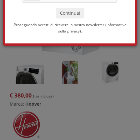
Proseguendo accetti di ricevere la nostra newsletter (
informativa
sulla privacy
).
€
380,00
(iva inclusa)
Marca:
Hoover