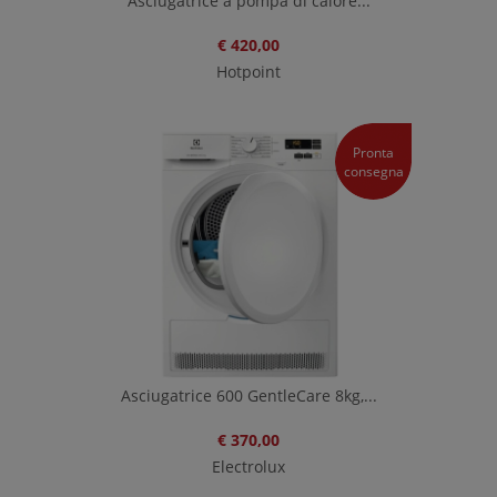
Asciugatrice a pompa di calore...
€ 420,00
Hotpoint
Pronta
consegna
Asciugatrice 600 GentleCare 8kg,...
€ 370,00
Electrolux