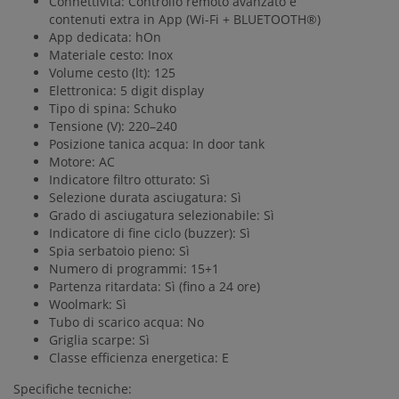
Connettività:
Controllo remoto avanzato e
contenuti extra in App (Wi-Fi + BLUETOOTH®)
App dedicata:
hOn
Materiale cesto:
Inox
Volume cesto (lt):
125
Elettronica:
5 digit display
Tipo di spina:
Schuko
Tensione (V):
220–240
Posizione tanica acqua:
In door tank
Motore:
AC
Indicatore filtro otturato:
Sì
Selezione durata asciugatura:
Sì
Grado di asciugatura selezionabile:
Sì
Indicatore di fine ciclo (buzzer):
Sì
Spia serbatoio pieno:
Sì
Numero di programmi:
15+1
Partenza ritardata:
Sì (fino a 24 ore)
Woolmark:
Sì
Tubo di scarico acqua:
No
Griglia scarpe:
Sì
Classe efficienza energetica:
E
Specifiche tecniche: