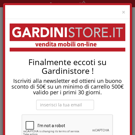
Pronta consegna!
Clo
×
Home
Elettrodomestici
Elettrodomestici
Finalmente eccoti su
Asciugatrice H-Dry 500 Pompa Di Calore, 9 Kg, Controllo Remoto
Avanzato Hoover - Ndeh9A2Tsbexs-S
Gardinistore !
Tostapane, tritatutto, aspirapolvere, friggitrice
Iscriviti alla newsletter ed ottieni un buono
e molti altri Elettrodomestici!
sconto di 50€ su un minimo di carrello 500€
valido per i primi 30 giorni.
Asciugatrice H-DRY 500 Pompa di calore, 9
Kg, Controllo remoto avanzato Hoover -
NDEH9A2TSBEXS-S