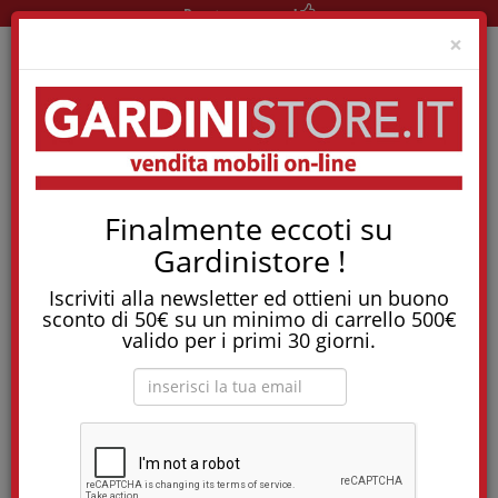
Pronta consegna!
Clo
×
Home
Feedback Su Gardinistore
Finalmente eccoti su
Feedback su
Gardinistore !
Gardinistore
Iscriviti alla newsletter ed ottieni un buono
sconto di 50€ su un minimo di carrello 500€
valido per i primi 30 giorni.
1
2
3
»
Scritto da Simoma il 04/02/2025
Anche se alla fine non ho comprato la cucina che mi
era stata disegnata perché non convinta per il colore