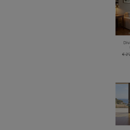
Div
€ 2'