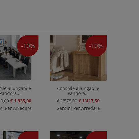
-10%
-10%
lle allungabile
Consolle allungabile
Pandora...
Pandora...
50,00
€ 1'935,00
€ 1'575,00
€ 1'417,50
ni Per Arredare
Gardini Per Arredare