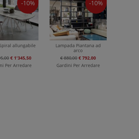
-10%
-10%
Spiral allungabile
Lampada Piantana ad
arco
95,00
€ 1'345,50
€ 880,00
€ 792,00
ni Per Arredare
Gardini Per Arredare