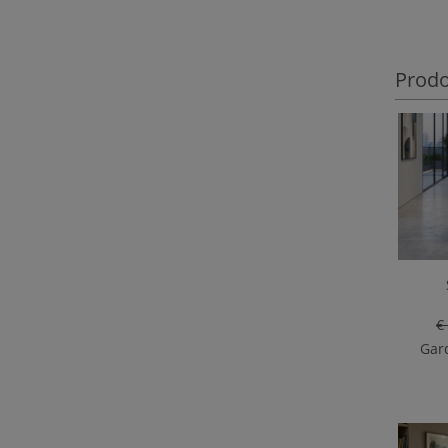
Prodot
€
Gard