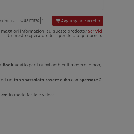
Quantità:
Aggiungi al carrello
iva inclusa)
 maggiori informazioni su questo prodotto?
Scrivici!
Un nostro operatore ti risponderà al più presto!
ma Book
adatto per i nuovi ambienti moderni e non,
ed un
top spazzolato rovere cuba
con
spessore 2
0 cm
in modo facile e veloce