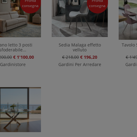
Pronta
Pronta
consegna
consegna
ano letto 3 posti
Sedia Malaga effetto
Tavolo 
sfoderabile...
velluto
200,00
€ 1'100,00
€ 218,00
€ 196,20
€ 1'4
Gardinistore
Gardini Per Arredare
Gardi