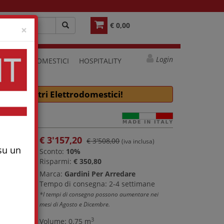
€ 0,00
Close
×
Login
ELETTRODOMESTICI
HOSPITALITY
e molti altri Elettrodomestici!
€
3'157,20
€ 3'508,00
(iva inclusa)
 su un
Sconto:
10%
Risparmi:
€ 350,80
Marca:
Gardini Per Arredare
Tempo di consegna: 2-4 settimane
*I tempi di consegna possono aumentare nei
mesi di Agosto e Dicembre.
3
Volume: 0.75 m