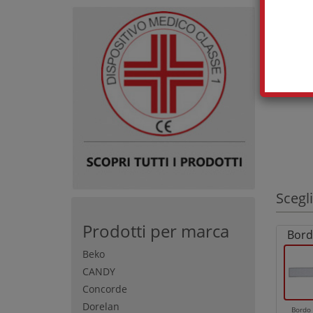
Scegli
Prodotti per marca
Bord
Beko
CANDY
Concorde
Dorelan
Bordo 