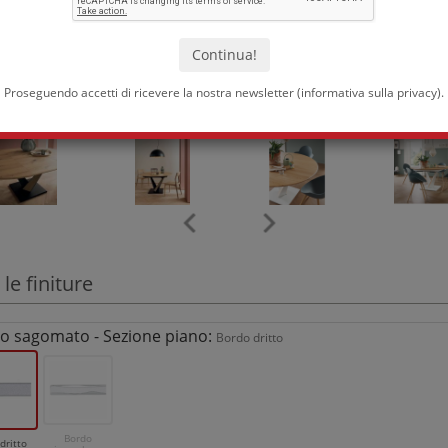
Proseguendo accetti di ricevere la nostra newsletter (
informativa sulla privacy
).
 le finiture
o sagomato - Sezione piano:
Bordo dritto
Bordo
dritto