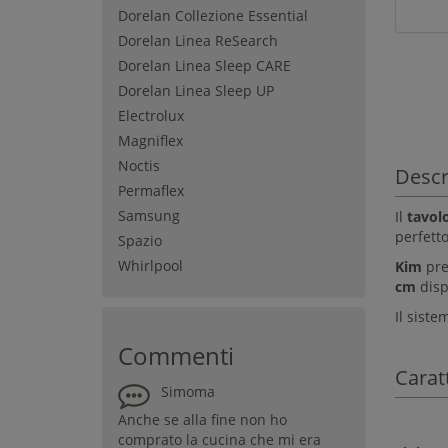
Dorelan Collezione Essential
Dorelan Linea ReSearch
Dorelan Linea Sleep CARE
Dorelan Linea Sleep UP
Electrolux
Magniflex
Noctis
Descr
Permaflex
Samsung
Il
tavol
perfetto
Spazio
Whirlpool
Kim
pre
cm
dispo
Il siste
Commenti
Carat
Simoma
Anche se alla fine non ho
comprato la cucina che mi era