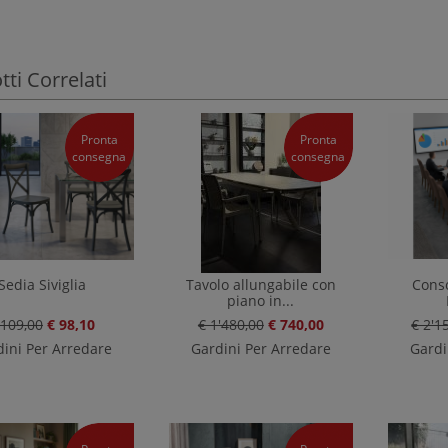
ti Correlati
Pronta
Pronta
consegna
consegna
Sedia Siviglia
Tavolo allungabile con
Conso
piano in...
 109,00
€ 98,10
€ 1'480,00
€ 740,00
€ 2'1
ini Per Arredare
Gardini Per Arredare
Gardi