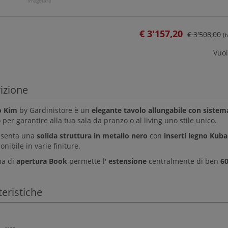
irregolare
€
3'157,20
€ 3'508,00
(
Vuoi
izione
o Kim
by Gardinistore è un
elegante tavolo allungabile con siste
 per garantire alla tua sala da pranzo o al living uno stile unico.
senta una
solida struttura in metallo nero
con
inserti legno Kuba
nibile in varie finiture.
ma di
apertura Book
permette l'
estensione
centralmente di ben
6
teristiche