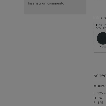
Inserisci un commento
Infine l
Sched
Misure 
L
. 125 
H
. 74,5
P
. 125