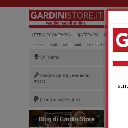
Lu
LETTI A SCOMPARSA
MATERASSI
RETI E LETTI
Home
Tavoli
Tavoli Tondi
Tavolo In Legno Tondo Allu
Chi siamo
Tavol
Spedizione e Ricevimento
merce
Iscri
Condizioni di Vendita