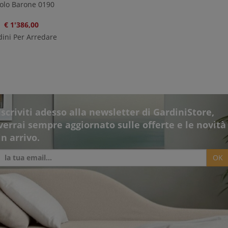
olo Barone 0190
€ 1'386,00
ini Per Arredare
Iscriviti adesso alla newsletter di GardiniStore,
verrai sempre aggiornato sulle offerte e le novità
in arrivo.
OK