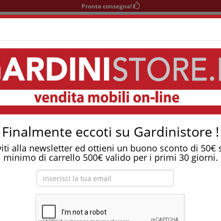
Pronta consegna!
+39 0541 932927
nedì-Sabato 9-12/15-19
Area KIDS
SOGGIORNO
TAVOLI
SEDIE
COMPLEMENTI
ngabile Modello Kim
Tostapane, tritatutto, aspirapolvere, friggitrice 
o in legno tondo allungabile modello KIM
Finalmente eccoti su Gardinistore !
viti alla newsletter ed ottieni un buono sconto di 50€
minimo di carrello 500€ valido per i primi 30 giorni.