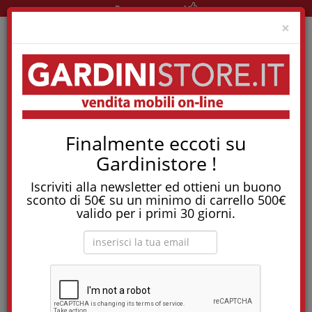
Pronta consegna!
Clo
×
Home
Materassi
Materassi A Molle Indipendenti
Finalmente eccoti su
Materasso Benessere Anallergico, Antiacaro E Sfoderabile
Gardinistore !
Tostapane, tritatutto, aspirapolvere, friggitrice
e molti altri Elettrodomestici!
Iscriviti alla newsletter ed ottieni un buono
sconto di 50€ su un minimo di carrello 500€
Materasso Benessere anallergico, antiacaro
valido per i primi 30 giorni.
e sfoderabile