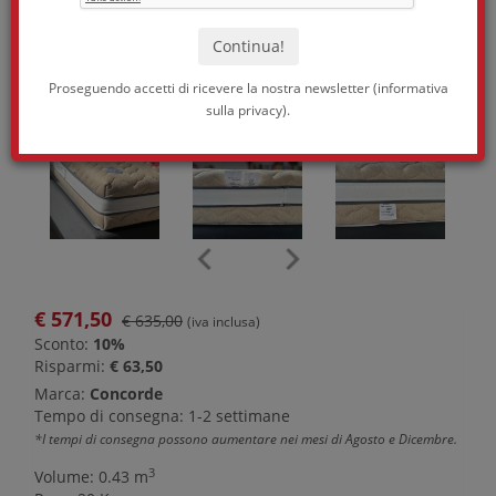
Proseguendo accetti di ricevere la nostra newsletter (
informativa
sulla privacy
).
€
571,50
€ 635,00
(iva inclusa)
Sconto:
10%
Risparmi:
€ 63,50
Marca:
Concorde
Tempo di consegna: 1-2 settimane
*I tempi di consegna possono aumentare nei mesi di Agosto e Dicembre.
3
Volume: 0.43 m