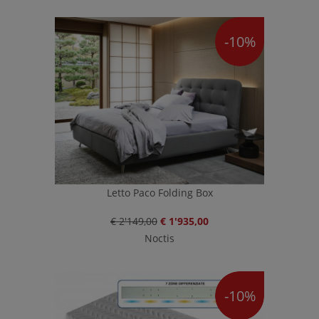
-10%
Letto Paco Folding Box
€ 2'149,00
€ 1'935,00
Noctis
-10%