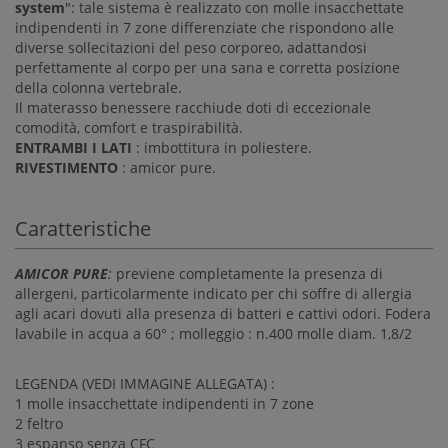
system
": tale sistema è realizzato con molle insacchettate
indipendenti in 7 zone differenziate che rispondono alle
diverse sollecitazioni del peso corporeo, adattandosi
perfettamente al corpo per una sana e corretta posizione
della colonna vertebrale.
Il materasso benessere racchiude doti di eccezionale
comodità, comfort e traspirabilità.
ENTRAMBI I LATI
: imbottitura in poliestere.
RIVESTIMENTO
: amicor pure.
Caratteristiche
AMICOR PURE
:
previene completamente la presenza di
allergeni, particolarmente indicato per chi soffre di allergia
agli acari dovuti alla presenza di batteri e cattivi odori. Fodera
lavabile in acqua a 60° ; molleggio : n.400 molle diam. 1,8/2
LEGENDA (VEDI IMMAGINE ALLEGATA) :
1 molle insacchettate indipendenti in 7 zone
2 feltro
3 espanso senza CFC