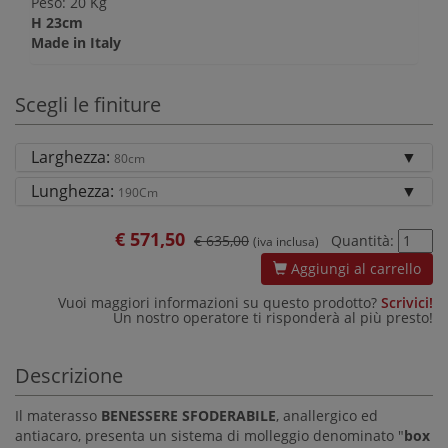
Peso: 20 Kg
H 23cm
Made in Italy
Scegli le finiture
Larghezza:
80cm
Lunghezza:
190Cm
€
571,50
€ 635,00
Quantità:
(iva inclusa)
Aggiungi al carrello
Vuoi maggiori informazioni su questo prodotto?
Scrivici!
Un nostro operatore ti risponderà al più presto!
Descrizione
Il materasso
BENESSERE SFODERABILE
, anallergico ed
antiacaro, presenta un sistema di molleggio denominato "
box