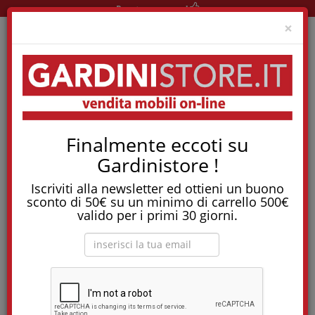
Pronta consegna!
Clo
×
Home
News
Ti Piacerebbe Dormire Bene? Scegli Un Buon Cuscino!
Finalmente eccoti su
Ti piacerebbe dormire
Gardinistore !
bene? Scegli un buon
Iscriviti alla newsletter ed ottieni un buono
sconto di 50€ su un minimo di carrello 500€
cuscino!
valido per i primi 30 giorni.
Il cuscino è la parte essenziale per dormire bene, e va scelto