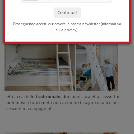
interpretano la stanza per i tuoi bimbi.
Proseguendo accetti di ricevere la nostra newsletter (
informativa
sulla privacy
).
Letto a castello
tradizionale
: due piani, scaletta, cassettoni
contenitivi: i tuoi ometti non avranno bisogno di altro per
crescere in compagnia!