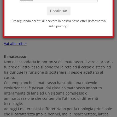
Essenziale è la rete che ha il compito di sostenere l'intero
peso del materasso e del corpo.
La più comune rete a maglie in acciaio è stata completamente
soppiantata dalle reti ortopediche a doghe in legno.
Proseguendo accetti di ricevere la nostra newsletter (
informativa
La larghezza della doga e l'aggiunta eventuale di fasce
sulla privacy
).
elastiche modificano la flessione delle stesse alle
sollecitazioni.
Vai alle reti >
Il materasso
Non di secondaria importanza è il materasso, il vero e proprio
fulcro del letto: esso si pone tra la rete ed il corpo disteso, ed
ha dunque la funzione di sostenere il peso e adattarsi al
corpo.
Col tempo anche il materasso ha subito una notevole
evoluzione: si è passati dal classico materasso imbottito
interamente di lana ad un sistema complesso di
ammortizzazione che contempla l'utilizzo di differenti
tecnologie.
Ad oggi i materassi si differenziano per la tipologia principale
che li caratterizza (molle bonnel, molle insacchettate, lattice,