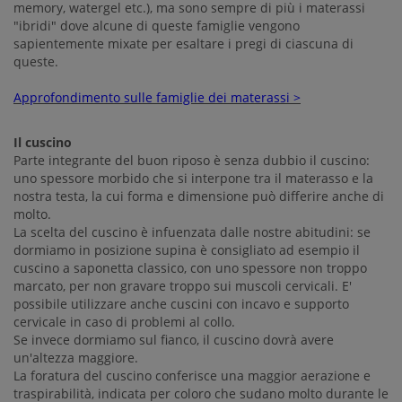
memory, watergel etc.), ma sono sempre di più i materassi
"ibridi" dove alcune di queste famiglie vengono
sapientemente mixate per esaltare i pregi di ciascuna di
queste.
Approfondimento sulle famiglie dei materassi >
Il cuscino
Parte integrante del buon riposo è senza dubbio il cuscino:
uno spessore morbido che si interpone tra il materasso e la
nostra testa, la cui forma e dimensione può differire anche di
molto.
La scelta del cuscino è infuenzata dalle nostre abitudini: se
dormiamo in posizione supina è consigliato ad esempio il
cuscino a saponetta classico, con uno spessore non troppo
marcato, per non gravare troppo sui muscoli cervicali. E'
possibile utilizzare anche cuscini con incavo e supporto
cervicale in caso di problemi al collo.
Se invece dormiamo sul fianco, il cuscino dovrà avere
un'altezza maggiore.
La foratura del cuscino conferisce una maggior aerazione e
traspirabilità, indicata per coloro che sudano molto durante le