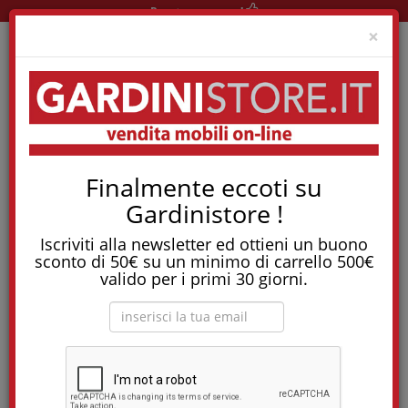
Pronta consegna!
Clo
×
Home
News
Finalmente eccoti su
Composizione Di Un Letto: Cosa C'è Dietro Ad Un Riposo Di Qualità
Gardinistore !
Composizione di un
Iscriviti alla newsletter ed ottieni un buono
letto: cosa c'è dietro ad
sconto di 50€ su un minimo di carrello 500€
valido per i primi 30 giorni.
un riposo di qualità
Da cosa si compone un letto di qualità?
Il letto è composto di numerose parti di fondamentale
importanza: la rete, il materasso, il cuscino.
La rete