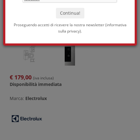
Proseguendo accetti di ricevere la nostra newsletter (
informativa
sulla privacy
).
€
179,00
(iva inclusa)
Disponibilità immediata
Marca:
Electrolux