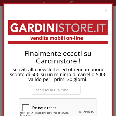
Pronta consegna!
Clo
×
Home
Elettrodomestici
Elettrodomestici
Finalmente eccoti su
Microonde Da Incasso Grill 600 Electrolux - Mo318Gxe
Gardinistore !
Su questo prodotto non si applica la promozione
in corso, in quanto già proposto a prezzo
Iscriviti alla newsletter ed ottieni un buono
scontatissimo!
sconto di 50€ su un minimo di carrello 500€
valido per i primi 30 giorni.
Microonde da incasso Grill 600 Electrolux -
MO318GXE