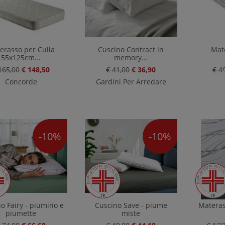
erasso per Culla
Cuscino Contract in
Mat
55x125cm...
memory...
165,00
€ 148,50
€ 41,00
€ 36,90
€ 4
Concorde
Gardini Per Arredare
-10%
-10%
o Fairy - piumino e
Cuscino Save - piume
Materas
piumette
miste