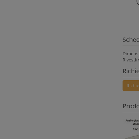
Sched
Dimensi
Rivesti
Richi
Richi
Prodot