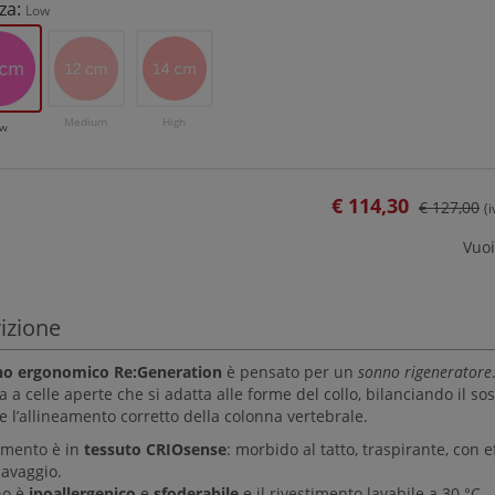
za:
Low
Medium
High
ow
€
114,30
€ 127,00
(
Vuoi
izione
ino ergonomico Re:Generation
è
pensato per un
sonno rigeneratore
a a celle aperte che si adatta alle forme del collo, bilanciando il so
e l’allineamento corretto della colonna vertebrale.
timento è in
tessuto CRIOsense
: morbido al tatto, traspirante, con
lavaggio.
no è
ipoallergenico
e
sfoderabile
e il rivestimento lavabile a 30 °C.