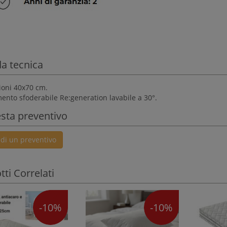
a tecnica
oni 40x70 cm.
mento sfoderabile Re:generation lavabile a 30°.
esta preventivo
edi un preventivo
ti Correlati
-10%
-10%