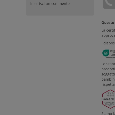
Inserisci un commento
Quest
La certi
approva
I dispo
Lo Stan
prodotti
soggetti
bambini 
rispetta
Siamo la