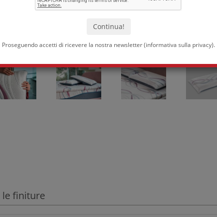
Proseguendo accetti di ricevere la nostra newsletter (
informativa sulla privacy
).
 le finiture