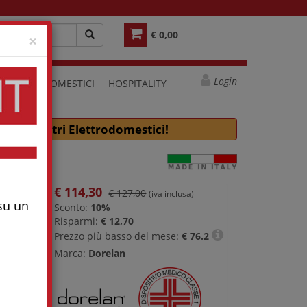
€ 0,00
Close
×
Login
ELETTRODOMESTICI
HOSPITALITY
e molti altri Elettrodomestici!
€
114,30
€ 127,00
(iva inclusa)
 su un
Sconto:
10%
Risparmi:
€ 12,70
Prezzo più basso del mese:
€
76.2
Marca:
Dorelan