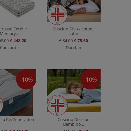
erasso Excelle
Cuscino Divo - cotone
Memory...
satin
98,00
€ 448,20
€ 84,00
€ 75,60
Concorde
Dorelan
-10%
-10%
so Re:Generation
Cuscino Dorelan
Bambino...