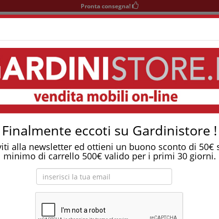
Pronta consegna!
+39 0541 932927
nedì-Sabato 9-12/15-19
Area KIDS
SOGGIORNO
TAVOLI
SEDIE
COMPLEMENTI
on
Tostapane, tritatutto, aspirapolvere, friggitrice 
no Dorelan Re:Generation
Finalmente eccoti su Gardinistore !
viti alla newsletter ed ottieni un buono sconto di 50€
minimo di carrello 500€ valido per i primi 30 giorni.