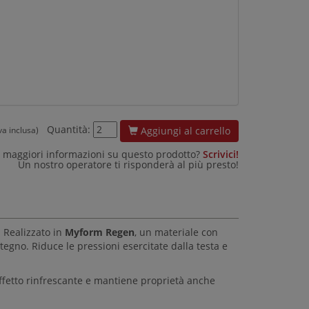
Quantità:
Aggiungi al carrello
iva inclusa)
 maggiori informazioni su questo prodotto?
Scrivici!
Un nostro operatore ti risponderà al più presto!
. Realizzato in
Myform Regen
, un materiale con
stegno. Riduce le pressioni esercitate dalla testa e
 effetto rinfrescante e mantiene proprietà anche