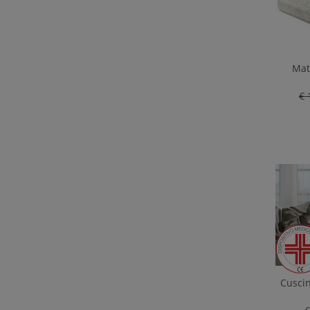
Mat
€ 
Cuscin