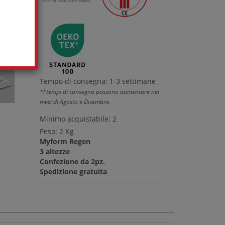
Tempo di consegna: 1-3 settimane
*I tempi di consegna possono aumentare nei
mesi di Agosto e Dicembre.
Minimo acquistabile: 2
Peso: 2 Kg
Myform Regen
3 altezze
Confezione da 2pz.
Spedizione gratuita