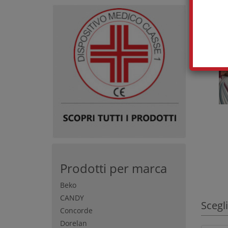
Prodotti per marca
Beko
CANDY
Scegli
Concorde
Dorelan