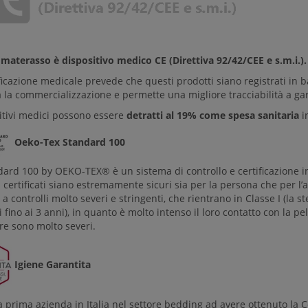
o
materasso è dispositivo medico CE (Direttiva 92/42/CEE e s.m.i.).
ficazione medicale prevede che questi prodotti siano registrati in b
 la commercializzazione e permette una migliore tracciabilità a gar
sitivi medici possono essere
detratti al 19% come spesa sanitaria
in
Oeko-Tex Standard 100
dard 100 by OEKO-TEX® è un sistema di controllo e certificazione in
 certificati siano estremamente sicuri sia per la persona che per l’a
 a controlli molto severi e stringenti, che rientrano in Classe I (la ste
fino ai 3 anni), in quanto è molto intenso il loro contatto con la pe
re sono molto severi.
Igiene Garantita
 prima azienda in Italia nel settore bedding ad avere ottenuto la Ce