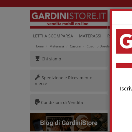
Lu
LETTI A SCOMPARSA
MATERASSI
RETI E LETTI
Home
Materassi
Cuscini
Cuscino Dorelan Re:generati
Chi siamo
Cusci
Spedizione e Ricevimento
merce
Iscri
Condizioni di Vendita