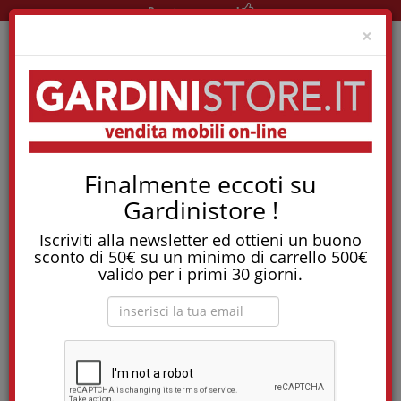
Pronta consegna!
Clo
×
Home
News
Finalmente eccoti su
Categorie Di Materassi Meno Conosciute…Scopriamole Insieme
Gardinistore !
Categorie di materassi
Iscriviti alla newsletter ed ottieni un buono
meno conosciute…
sconto di 50€ su un minimo di carrello 500€
valido per i primi 30 giorni.
scopriamole insieme
Scegliere un buon materasso è più complicato di quanto
possa sembrare. In commercio vi sono molteplici tipologie, ma
chiediamoci: Qual è il materasso che più soddisfa le mie