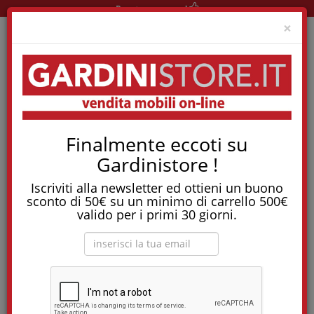
Pronta consegna!
Clo
×
Home
News
Sonno Ed Elettromagnetismo
Finalmente eccoti su
Sonno ed
Gardinistore !
elettromagnetismo
Iscriviti alla newsletter ed ottieni un buono
sconto di 50€ su un minimo di carrello 500€
valido per i primi 30 giorni.
Lo sapevi che durante il sonno si è sottoposti alla maggior
parte dell'
inquinamento elettromagnetico
? Per questo
motivo è bene prendere qualche precauzione e qualche
accorgimento per migliorare il nostro benessere.
Durante il sonno lasciamo il nostro corpo “incustodito”