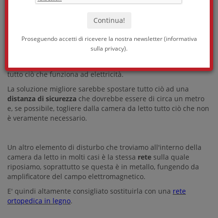
rendendolo fragile, pertanto è bene che nella camera da letto
non ci sia alcun elemento che alteri questa fase, andando ad
interferire con il nostro riposo.
Proseguendo accetti di ricevere la nostra newsletter (
informativa
sulla privacy
).
La camera da letto è la stanza più esposta alle onde
elettromagnetiche:
computer
,
televisione
,
cellulare
,
radio
e
tutto ciò che funziona ad elettricità.
La soluzione migliore sarebbe spostare tutto ciò ad una
distanza di sicurezza
che dovrebbe essere di circa un metro
e, se possibile, togliere dalla camera da letto tutto ciò che non
è veramente necessario.
Un altro elemento di disturbo che troviamo all'interno della
camera da letto in molti casi è la stessa
rete
sulla quale
riposiamo, soprattutto se questa è in metallo, fungendo da
amplificatore del campo elettromagnetico.
E' quindi altamente consigliato sostituirla con una
rete
ortopedica in legno
.