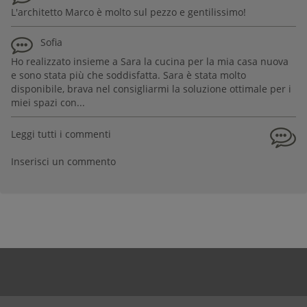
L'architetto Marco è molto sul pezzo e gentilissimo!
Sofia
Ho realizzato insieme a Sara la cucina per la mia casa nuova
e sono stata più che soddisfatta. Sara è stata molto
disponibile, brava nel consigliarmi la soluzione ottimale per i
miei spazi con...
Leggi tutti i commenti
Inserisci un commento