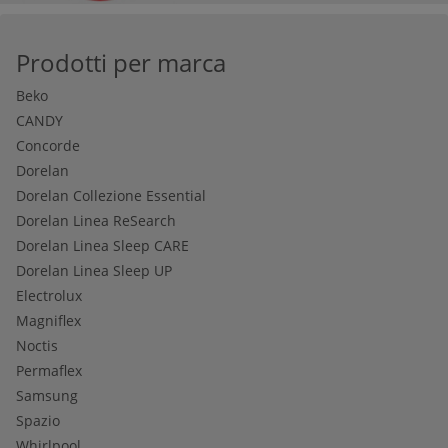
Prodotti per marca
Beko
CANDY
Concorde
Dorelan
Dorelan Collezione Essential
Dorelan Linea ReSearch
Dorelan Linea Sleep CARE
Dorelan Linea Sleep UP
Electrolux
Magniflex
Noctis
Permaflex
Samsung
Spazio
Whirlpool