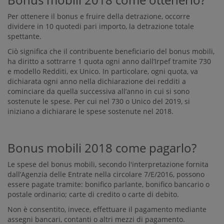
Per ottenere il bonus e fruire della detrazione, occorre
dividere in 10 quotedi pari importo, la detrazione totale
spettante.
Ciò significa che il contribuente beneficiario del bonus mobili,
ha diritto a sottrarre 1 quota ogni anno dall’Irpef tramite 730
e modello Redditi, ex Unico. In particolare, ogni quota, va
dichiarata ogni anno nella dichiarazione dei redditi a
cominciare da quella successiva all’anno in cui si sono
sostenute le spese. Per cui nel 730 o Unico del 2019, si
iniziano a dichiarare le spese sostenute nel 2018.
Bonus mobili 2018 come pagarlo?
Le spese del bonus mobili, secondo l'interpretazione fornita
dall’Agenzia delle Entrate nella circolare 7/E/2016, possono
essere pagate tramite: bonifico parlante, bonifico bancario o
postale ordinario; carte di credito o carte di debito.
Non è consentito, invece, effettuare il pagamento mediante
assegni bancari, contanti o altri mezzi di pagamento.