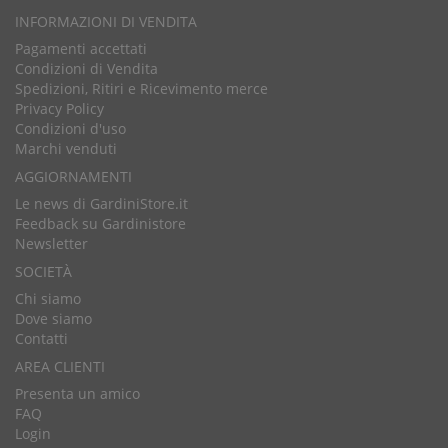
INFORMAZIONI DI VENDITA
Pagamenti accettati
Condizioni di Vendita
Spedizioni, Ritiri e Ricevimento merce
Privacy Policy
Condizioni d'uso
Marchi venduti
AGGIORNAMENTI
Le news di GardiniStore.it
Feedback su Gardinistore
Newsletter
SOCIETÀ
Chi siamo
Dove siamo
Contatti
AREA CLIENTI
Presenta un amico
FAQ
Login