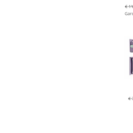
€ 1'
Gard
€ 