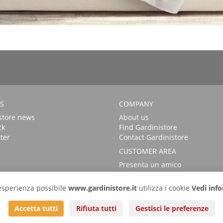
S
COMPANY
store news
About us
ck
Find Gardinistore
ter
Contact Gardinistore
CUSTOMER AREA
Presenta un amico
FAQs
Login
r esperienza possibile
www.gardinistore.it
utilizza i cookie
Vedi info
Accetta tutti
Rifiuta tutti
Gestisci le preferenze
TORE is a trademark of
Gardini per arredare
s.r.l. | Via Savignano, 54 - 47043 G
Tel
+39 0541932927
| Fax 0541.933800 |
info@gardinistore.it