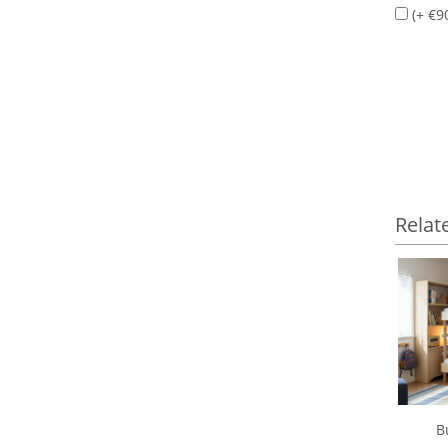
(+ €90
Relat
B