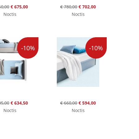
50,00
€ 675,00
€ 780,00
€ 702,00
Noctis
Noctis
-10%
-10%
05,00
€ 634,50
€ 660,00
€ 594,00
Noctis
Noctis