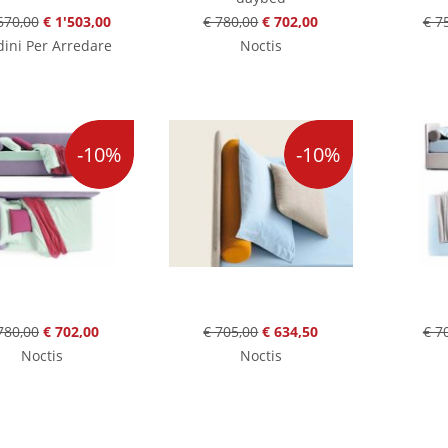
670,00
€ 1'503,00
€ 780,00
€ 702,00
€ 7
ini Per Arredare
Noctis
-10%
-10%
780,00
€ 702,00
€ 705,00
€ 634,50
€ 7
Noctis
Noctis