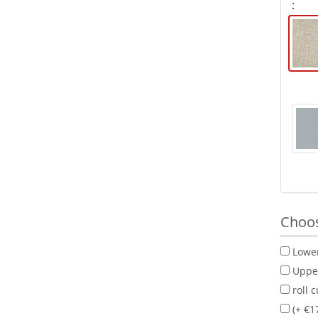
:
Choos
Lower
Upper
roll c
(+ €1