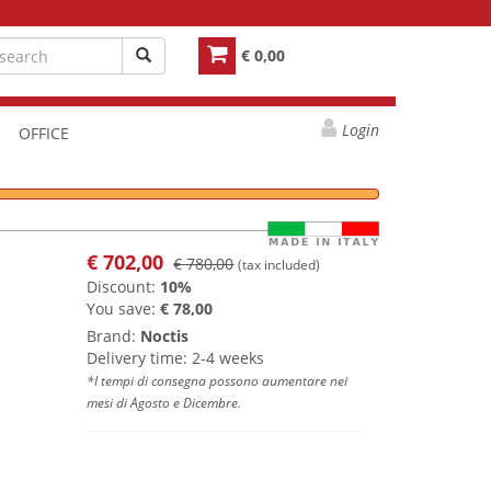
€ 0,00
Login
OFFICE
€
702,00
€ 780,00
(tax included)
Discount:
10%
You save:
€ 78,00
Brand:
Noctis
Delivery time: 2-4 weeks
*I tempi di consegna possono aumentare nei
mesi di Agosto e Dicembre.