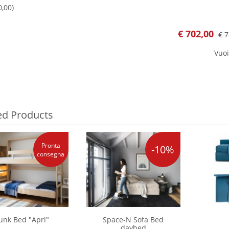
,00)
€
702,00
€ 7
Vuoi
ed Products
Pronta
-10%
consegna
unk Bed "Apri"
Space-N Sofa Bed
daybed