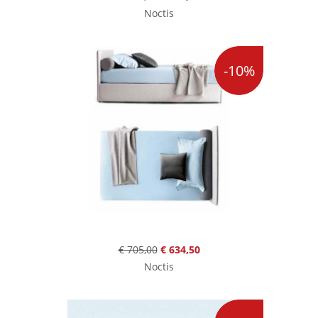
Noctis
-10%
€ 705,00
€ 634,50
Noctis