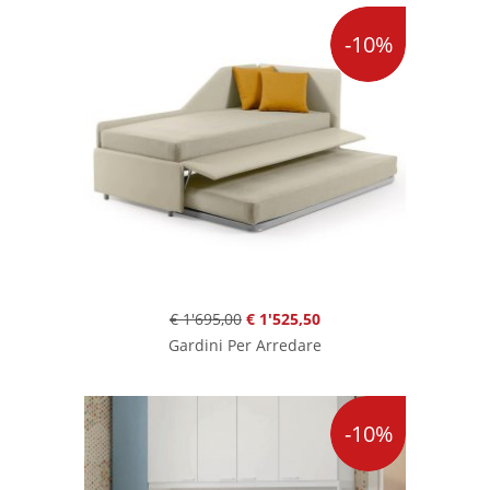
-10%
€ 1'695,00
€ 1'525,50
Gardini Per Arredare
-10%