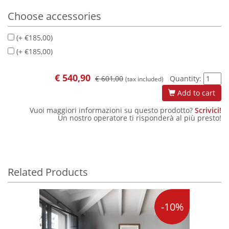
Choose accessories
(+ €185,00)
(+ €185,00)
€
540,90
€ 601,00
Quantity:
(tax included)
Add to cart
Vuoi maggiori informazioni su questo prodotto?
Scrivici!
Un nostro operatore ti risponderà al più presto!
Related Products
-10%