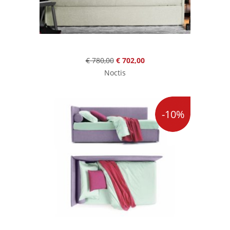
€ 780,00
€ 702,00
Noctis
-10%