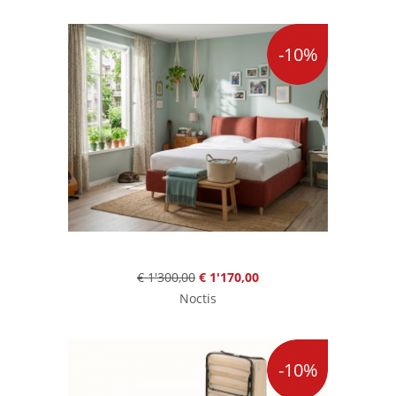
-10%
€ 1'300,00
€ 1'170,00
Noctis
-10%