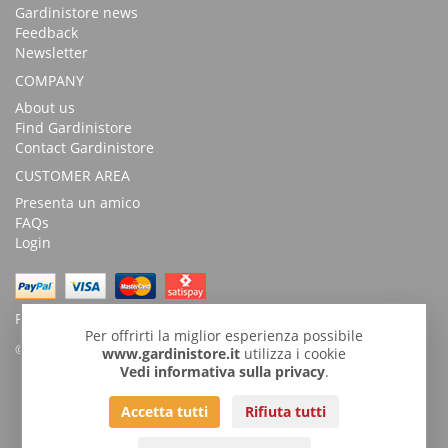
Gardinistore news
Feedback
Newsletter
COMPANY
About us
Find Gardinistore
Contact Gardinistore
CUSTOMER AREA
Presenta un amico
FAQs
Login
Possibility of payment with bank transfer
Per offrirti la miglior esperienza possibile
© Copyright 2026 by GardiniStore.
www.gardinistore.it
utilizza i cookie
Vedi informativa sulla privacy
.
GARDINISTORE is a trademark of
Gardini per arredare
s.r.l. | Via
Accetta tutti
Rifiuta tutti
Savignano, 54 - 47043 Gatteo (FC)
Tel
+39 0541932927
| Fax 0541.933800 |
info@gardinistore.it